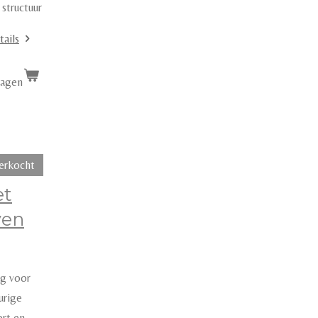
 structuur
tails
wagen
erkocht
et
ven
rg voor
urige
rt en