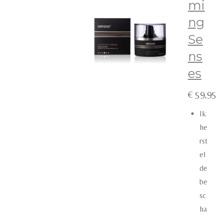
mi
ng
Se
ns
es
€ 59,95
Ik
he
rst
el
de
be
sc
ha