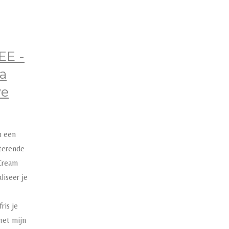
EE -
a
ve
n een
terende
Cream
aliseer je
fris je
met mijn