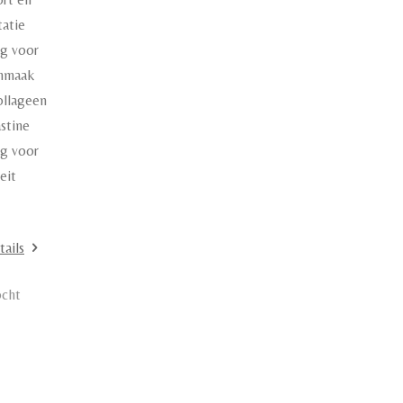
tatie
rg voor
nmaak
ollageen
astine
rg voor
teit
tails
ocht