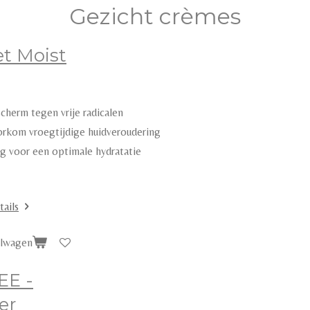
Gezicht crèmes
t Moist
scherm tegen vrije radicalen
orkom vroegtijdige huidveroudering
rg voor een optimale hydratatie
tails
elwagen
EE -
er