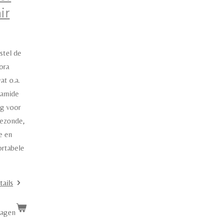
ir
stel de
ora
at o.a.
namide
rg voor
ezonde,
e en
rtabele
tails
wagen