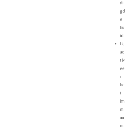
di
gd
e
hu
id
Ik
ac
tiv
ee
r
he
t
im
m
uu
m