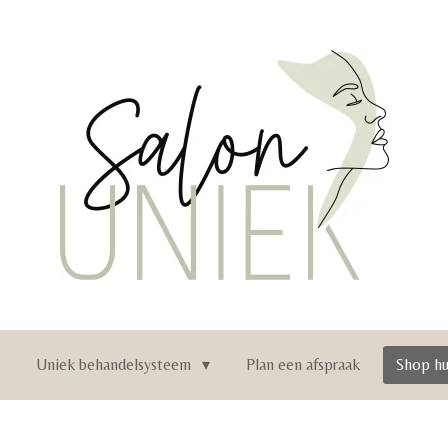
n
Uniek behandelsysteem
Plan een afspraak
Shop hu