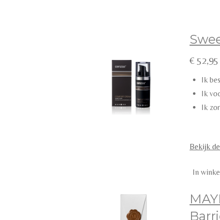
Swee
€ 52,95
Ik be
Ik vo
Ik zo
Bekijk de
In wink
MAY
Barri