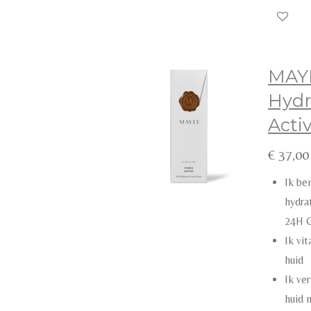
MAY
Hydr
Acti
€ 37,00
Ik be
hydra
24H 
Ik vit
huid
Ik ver
huid 