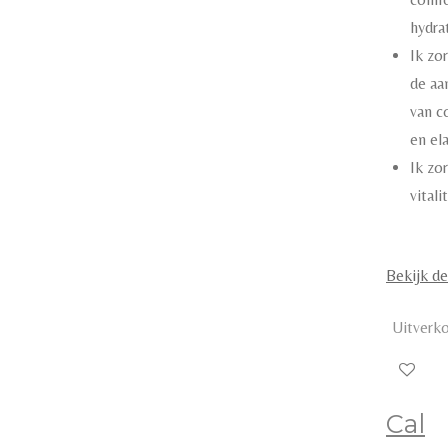
hydra
Ik zo
de aa
van c
en el
Ik zo
vitali
Bekijk de
Uitverk
Cal