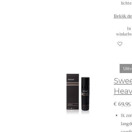
lichte
Bekijk de
In
winkel
Uitv
Swe
Hea
€ 69,95
Ik zo
langd
comfo