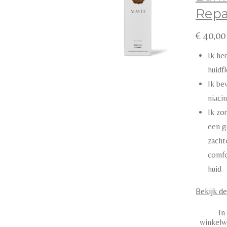
Repa
€ 40,00
Ik her
huidfl
Ik bev
niaci
Ik zo
een g
zacht
comfo
huid
Bekijk de
In
winkel