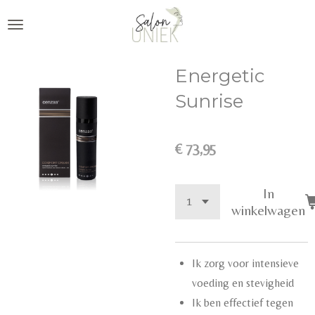
Ga
direct
naar
Energetic
de
hoofdinhoud
Sunrise
€ 73,95
In
winkelwagen
Ik zorg voor intensieve
voeding en stevigheid
Ik ben effectief tegen