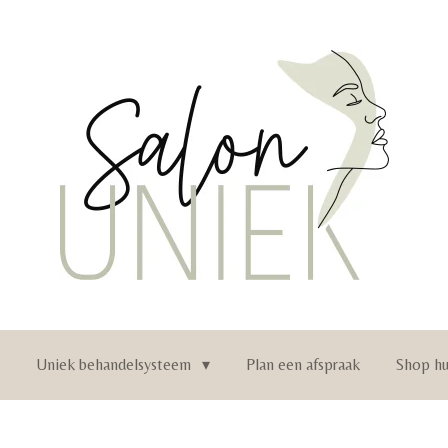
n
Uniek behandelsysteem
Plan een afspraak
Shop hu