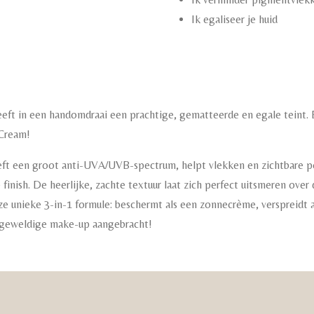
Ik egaliseer je huid
eft in een handomdraai een prachtige, gematteerde en egale teint. Ee
Cream!
t een groot anti-UVA/UVB-spectrum, helpt vlekken en zichtbare po
finish. De heerlijke, zachte textuur laat zich perfect uitsmeren over
e unieke 3-in-1 formule: beschermt als een zonnecrème, verspreidt a
n geweldige make-up aangebracht!