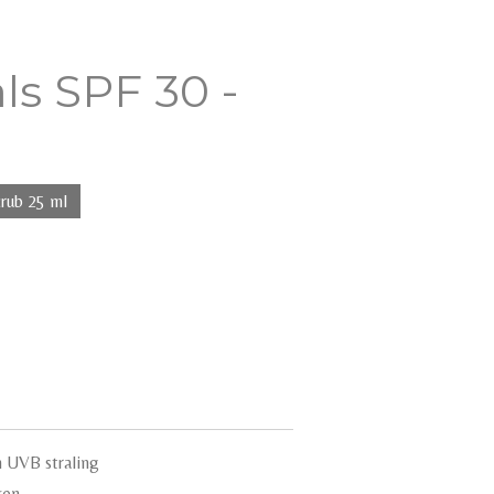
ls SPF 30 -
rub 25 ml
 UVB straling
ken