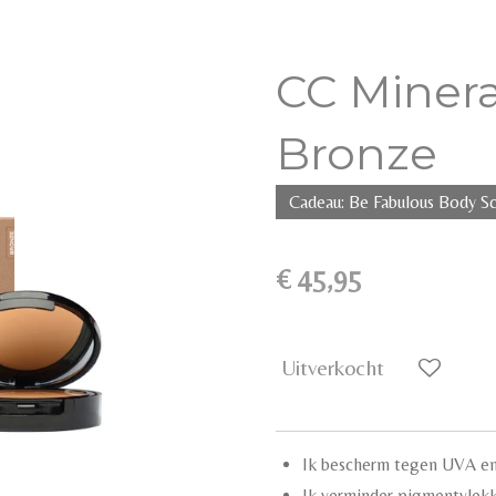
CC Minera
Bronze
Cadeau: Be Fabulous Body Sc
€ 45,95
Uitverkocht
Ik bescherm tegen UVA en
Ik verminder pigmentvlek