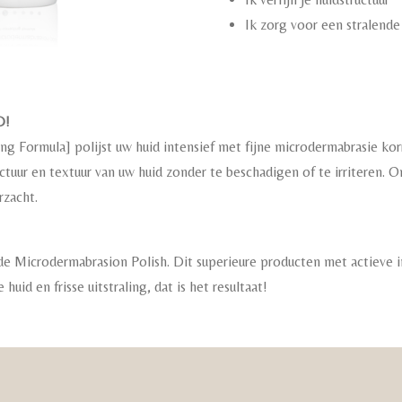
Ik zorg voor een stralende
D!
g Formula] polijst uw huid intensief met fijne microdermabrasie kor
uctuur en textuur van uw huid zonder te beschadigen of te irriteren. On
rzacht.
de Microdermabrasion Polish. Dit superieure producten met actieve i
huid en frisse uitstraling, dat is het resultaat!