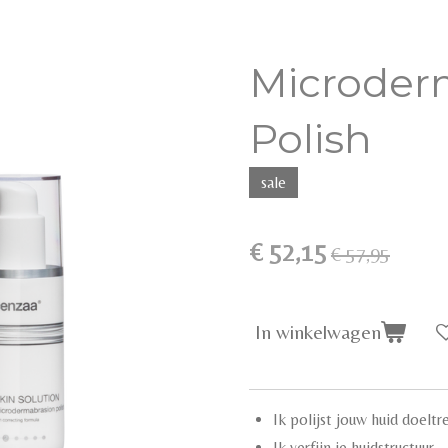
Microder
Polish
sale
€ 52,15
€ 57,95
In winkelwagen
Ik polijst jouw huid doeltr
Ik verfijn je huidstructuur