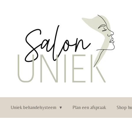
n
Uniek behandelsysteem
Plan een afspraak
Shop hu