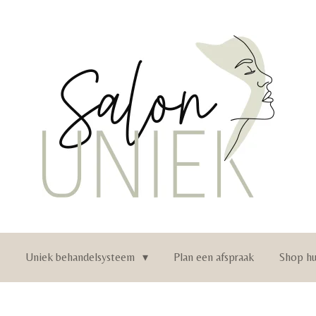
n
Uniek behandelsysteem
Plan een afspraak
Shop hu