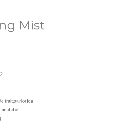
ing Mist
e fruitzuurlotion
igmentatie
g