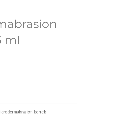
mabrasion
5 ml
microdermabrasion korrels