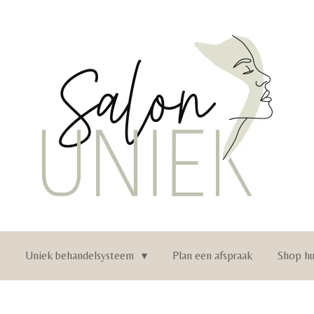
n
Uniek behandelsysteem
Plan een afspraak
Shop hu