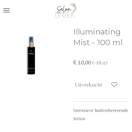
Ga
direct
naar
Illuminating
de
hoofdinhoud
Mist - 100 ml
€ 10,00
€ 18,47
Uitverkocht
Intensieve huidverbeterende
lotion