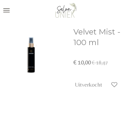
Ga
direct
naar
Velvet Mist -
de
hoofdinhoud
100 ml
€ 10,00
€ 18,47
Uitverkocht