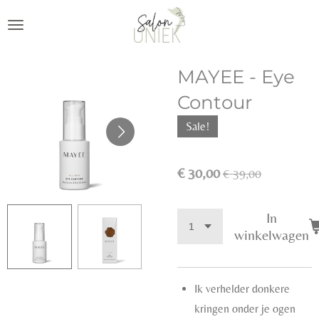
Ga
direct
naar
MAYEE - Eye
de
hoofdinhoud
Contour
Sale!
€ 30,00
€ 39,00
In
winkelwagen
Ik verhelder donkere
kringen onder je ogen